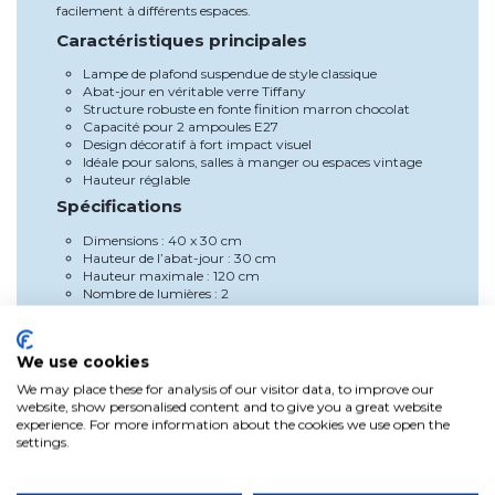
facilement à différents espaces.
Caractéristiques principales
Lampe de plafond suspendue de style classique
Abat-jour en véritable verre Tiffany
Structure robuste en fonte finition marron chocolat
Capacité pour 2 ampoules E27
Design décoratif à fort impact visuel
Idéale pour salons, salles à manger ou espaces vintage
Hauteur réglable
Spécifications
Dimensions : 40 x 30 cm
Hauteur de l’abat-jour : 30 cm
Hauteur maximale : 120 cm
Nombre de lumières : 2
Douille : E27
Source lumineuse : non incluse
Matériau abat-jour : verre Tiffany
We use cookies
Matériau structure : fonte
Couleur : marron chocolat
We may place these for analysis of our visitor data, to improve our
Type : suspension
website, show personalised content and to give you a great website
Avantages
experience. For more information about the cookies we use open the
settings.
Un luminaire au style intemporel qui apporte caractère et
élégance. Son design artisanal illumine et décore à la fois,
tandis que ses deux points lumineux améliorent l’éclairage