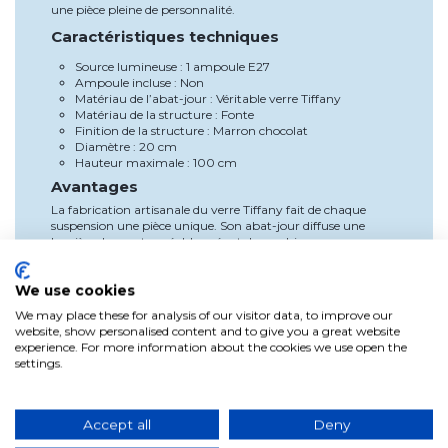
une pièce pleine de personnalité.
Caractéristiques techniques
Source lumineuse : 1 ampoule E27
Ampoule incluse : Non
Matériau de l’abat-jour : Véritable verre Tiffany
Matériau de la structure : Fonte
Finition de la structure : Marron chocolat
Diamètre : 20 cm
Hauteur maximale : 100 cm
Avantages
La fabrication artisanale du verre Tiffany fait de chaque
suspension une pièce unique. Son abat-jour diffuse une
lumière douce et agréable, créant des ambiances
chaleureuses et pleines de charme. Sa compatibilité avec les
ampoules E27 permet également de personnaliser
We use cookies
l’éclairage selon les besoins de chaque espace.
We may place these for analysis of our visitor data, to improve our
Utilisation et installation
website, show personalised content and to give you a great website
Cette suspension est conçue pour une utilisation en intérieur
experience. For more information about the cookies we use open the
et peut être installée dans un salon, une salle à manger, une
settings.
chambre, une entrée ou un couloir. Sa hauteur maximale de
100 cm lui permet de s’adapter facilement à différents
espaces.
Accept all
Deny
Pour garantir un fonctionnement optimal du produit, nous