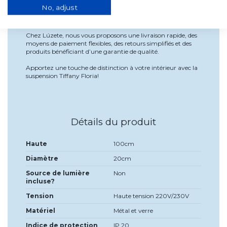
recommandons que l’installation soit réalisée par un
No, adjust
professionnel qualifié.
Pourquoi choisir ce produit?
Chez Lúzete, nous vous proposons une livraison rapide, des
moyens de paiement flexibles, des retours simplifiés et des
produits bénéficiant d’une garantie de qualité.
Apportez une touche de distinction à votre intérieur avec la
suspension Tiffany Floria!
Détails du produit
Haute
100cm
Diamètre
20cm
Source de lumière
Non
incluse?
Tension
Haute tension 220V/230V
Matériel
Métal et verre
Indice de protection
IP 20