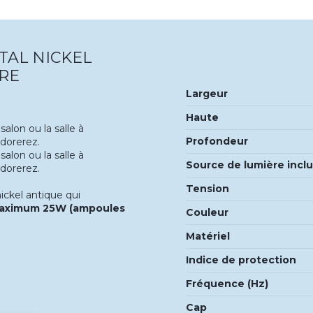
TAL NICKEL
ORE
Largeur
Haute
 salon ou la salle à
Profondeur
adorerez.
 salon ou la salle à
Source de lumière incl
adorerez.
Tension
ickel antique qui
 maximum 25W (ampoules
Couleur
Matériel
Indice de protection
Fréquence (Hz)
Cap