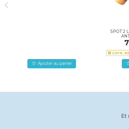
SPOT 2 
AN
7
Livre, e
Ajouter au panier
Et