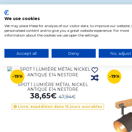
We use cookies
We may place these for analysis of our visitor data, to improve our website
personalised content and to give you a great website experience. For more
information about the cookies we use open the settings.
Accept all
Deny
No, adjust
Produits liés à ce produit
-19%
-19%
SPOT 1 LUMIÈRE MÉTAL NICKEL
ANTIQUE E14 NESTORE
38,65€
47,94€
Livre, expédition dans 15 jours ouvrables