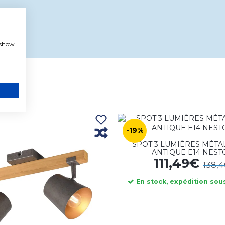
, show
-19%
SPOT 3 LUMIÈRES MÉTA
ANTIQUE E14 NEST
111,49€
138,
En stock, expédition sous