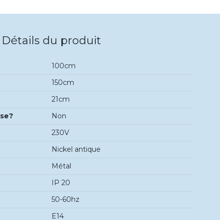
Détails du produit
100cm
150cm
21cm
use?
Non
230V
Nickel antique
Métal
IP 20
50-60hz
E14