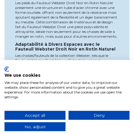
Les pieds du Fauteuil Webster Droit Noir en Rotin Naturel
présentent une structure en tube d'acier chromé avec une
forme courbée, offrant non seulement de la résistance mais
ajoutant également de la flexibilité et un léger balancement
au meuble. Cette combinaison de matériaux et de design
fait du Fauteuil Webster Droit une pièce polyvalente et
attrayante, idéale non seulement pour les chaises de salle à
manger en rotin, mais aussi pour d'autres environnements.
Adaptabilité à Divers Espaces avec le
Fauteuil Webster Droit Noir en Rotin Naturel
Les chaises/fauteuils de la collection Webster, tels que le
Fauteuil Webster Droit Noir en Rotin Naturel, sont
polyvalents et s'intègrent facilement dans divers espaces,
que ce soit dans des domiciles particuliers, des bureaux ou
des établissements de restauration. De plus, leur design
We use cookies
moderne et fonctionnel en fait un choix idéal pour des
We may place these for analysis of our visitor data, to improve our
chaises de salle à manger avec accoudoirs et des chaises de
website, show personalised content and to give you a great website
salle à manger en rotin.
experience. For more information about the cookies we use open the
Entretien Facile du Fauteuil Webster Droit
settings.
Noir en Rotin Naturel
Pour préserver la beauté du Fauteuil Webster Droit Noir en
Rotin Naturel, suivez nos instructions simples d'entretien.
Accept all
Deny
Utilisez un chiffon doux légèrement humide, préalablement
testé dans une zone non visible, en évitant l'utilisation de
No, adjust
produits ammoniacaux, de solvants ou d'abrasifs qui
pourraient endommager les matériaux.