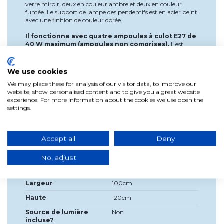
verre miroir, deux en couleur ambre et deux en couleur
fumée. Le support de lampe des pendentifs est en acier peint
avec une finition de couleur dorée.
Il fonctionne avec quatre ampoules à culot E27 de
40 W maximum (ampoules non comprises).
Il est
conseillé d'utiliser des ampoules LED, qui sont plus efficaces
et consomment moins d'électricité.
We use cookies
Dimensions : 100 cm de large x 120 cm de haut.
We may place these for analysis of our visitor data, to improve our
website, show personalised content and to give you a great website
*La hauteur peut être ajustée.
experience. For more information about the cookies we use open the
settings.
*Base rectangulaire et câble noir.
Accept all
Deny
No, adjust
Détails du produit
Largeur
100cm
Haute
120cm
Source de lumière
Non
incluse?