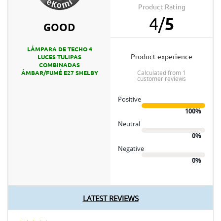
Product Rating
4
/
5
GOOD
LÁMPARA DE TECHO 4
product experience
LUCES TULIPAS
COMBINADAS
calculated from 1
ÁMBAR/FUMÉ E27 SHELBY
customer reviews
Positive
100%
Neutral
0%
Negative
0%
LATEST REVIEWS