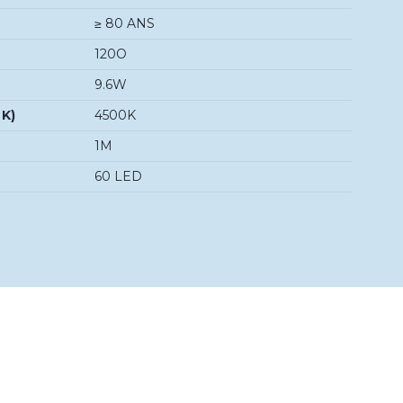
≥ 80 ANS
120O
9.6W
 K)
4500K
1M
60 LED