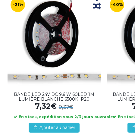
-21%
-40%
BANDE LED 24V DC 9,6 W 60LED 1M
BANDE LE
LUMIÈRE BLANCHE 6500K IP20
LUMIÈR
7,32€
9,37€
En stock, expédition sous 2/3 jours ouvrables
En stock
Ajouter au panier