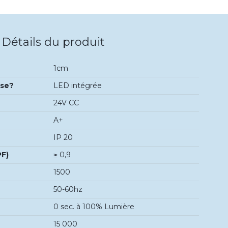
Détails du produit
1cm
use?
LED intégrée
24V CC
A+
IP 20
PF)
≥ 0,9
1500
50-60hz
0 sec. à 100% Lumière
15 000