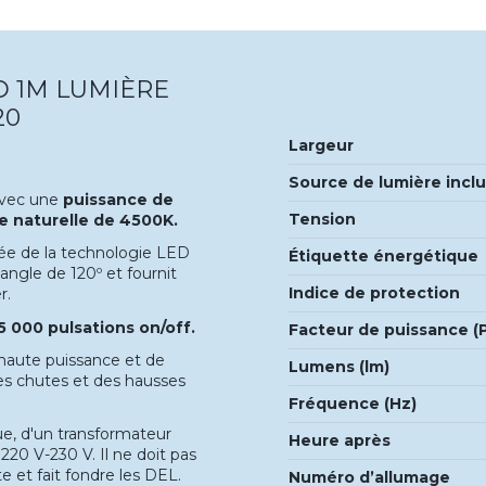
D 1M LUMIÈRE
20
Largeur
Source de lumière incl
vec une
puissance de
Tension
e naturelle de 4500K.
pée de la technologie LED
Étiquette énergétique
ngle de 120º et fournit
Indice de protection
r.
5 000 pulsations on/off.
Facteur de puissance (
haute puissance et de
Lumens (lm)
es chutes et des hausses
Fréquence (Hz)
que, d'un transformateur
Heure après
20 V-230 V. Il ne doit pas
e et fait fondre les DEL.
Numéro d’allumage