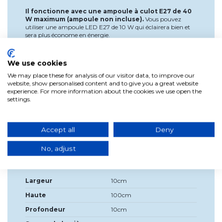
Il fonctionne avec une ampoule à culot E27 de 40
W maximum (ampoule non incluse).
Vous pouvez
utiliser une ampoule LED E27 de 10 W qui éclairera bien et
sera plus économe en énergie.
Dimensions : Largeur : 10 cm, Hauteur : 100 cm,
Profondeur : 10 cm et poids : 2,875 kg.
We use cookies
Indice de protection IP : IP44.
We may place these for analysis of our visitor data, to improve our
website, show personalised content and to give you a great website
Dimensions de l'emballage : Largeur : 11 cm,
experience. For more information about the cookies we use open the
Hauteur : 11 cm, Profondeur : 102 cm et poids : 3,110
settings.
Kg(1 Pack).
Accept all
Deny
No, adjust
Détails du produit
Largeur
10cm
Haute
100cm
Profondeur
10cm