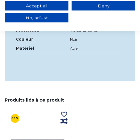
Accept all
Deny
Largeur
100cm
No, adjust
Haute
2,5 centimètres
Profondeur
4,5 centimètres
Couleur
Noir
Matériel
Acier
Produits liés à ce produit
-18%