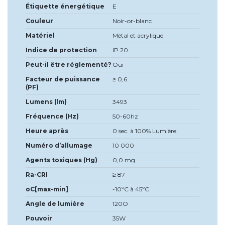
Étiquette énergétique
E
Couleur
Noir-or-blanc
Matériel
Métal et acrylique
Indice de protection
IP 20
Peut-il être réglementé?
Oui
Facteur de puissance
≥ 0,6
(PF)
Lumens (lm)
3493
Fréquence (Hz)
50-60hz
Heure après
0 sec. à 100% Lumière
Numéro d’allumage
10 000
Agents toxiques (Hg)
0,0 mg
Ra-CRI
≥ 87
oC[max-min]
-10ºC à 45ºC
Angle de lumière
120O
Pouvoir
35W