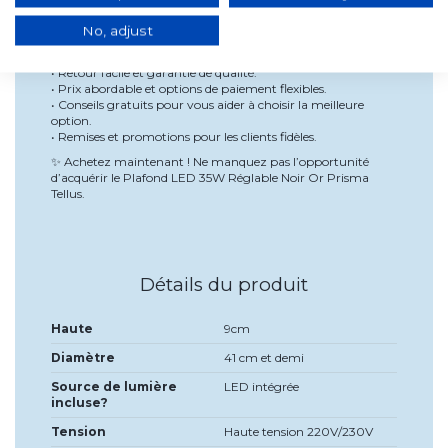
Pourquoi choisir notre produit?
Chez Lúzete, nous nous engageons à vous offrir des produits
No, adjust
de la meilleure qualité avec les meilleures conditions :
• Livraison rapide et service personnalisé.
• Retour facile et garantie de qualité.
• Prix abordable et options de paiement flexibles.
• Conseils gratuits pour vous aider à choisir la meilleure
option.
• Remises et promotions pour les clients fidèles.
Achetez maintenant ! Ne manquez pas l’opportunité
✨
d’acquérir le Plafond LED 35W Réglable Noir Or Prisma
Tellus.
Détails du produit
Haute
9cm
Diamètre
41 cm et demi
Source de lumière
LED intégrée
incluse?
Tension
Haute tension 220V/230V