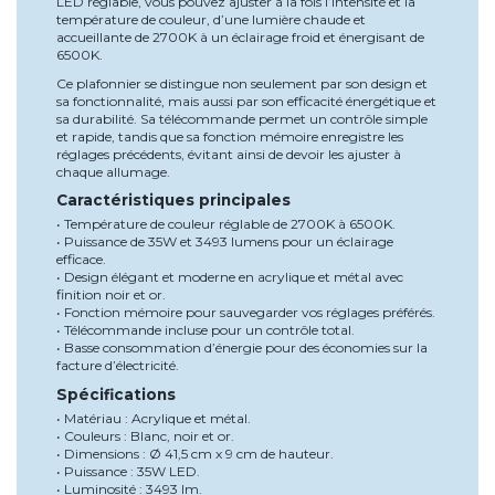
LED réglable, vous pouvez ajuster à la fois l’intensité et la
température de couleur, d’une lumière chaude et
accueillante de 2700K à un éclairage froid et énergisant de
6500K.
Ce plafonnier se distingue non seulement par son design et
sa fonctionnalité, mais aussi par son efficacité énergétique et
sa durabilité. Sa télécommande permet un contrôle simple
et rapide, tandis que sa fonction mémoire enregistre les
réglages précédents, évitant ainsi de devoir les ajuster à
chaque allumage.
Caractéristiques principales
• Température de couleur réglable de 2700K à 6500K.
• Puissance de 35W et 3493 lumens pour un éclairage
efficace.
• Design élégant et moderne en acrylique et métal avec
finition noir et or.
• Fonction mémoire pour sauvegarder vos réglages préférés.
• Télécommande incluse pour un contrôle total.
• Basse consommation d’énergie pour des économies sur la
facture d’électricité.
Spécifications
• Matériau : Acrylique et métal.
• Couleurs : Blanc, noir et or.
• Dimensions : Ø 41,5 cm x 9 cm de hauteur.
• Puissance : 35W LED.
• Luminosité : 3493 lm.