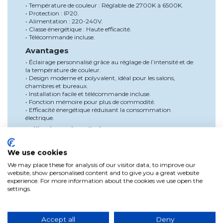
• Température de couleur : Réglable de 2700K à 6500K.
• Protection : IP20.
• Alimentation : 220-240V.
• Classe énergétique : Haute efficacité.
• Télécommande incluse.
Avantages
• Éclairage personnalisé grâce au réglage de l’intensité et de
la température de couleur.
• Design moderne et polyvalent, idéal pour les salons,
chambres et bureaux.
• Installation facile et télécommande incluse.
• Fonction mémoire pour plus de commodité.
• Efficacité énergétique réduisant la consommation
électrique.
Utilisation et installation
Coupez l’alimentation électrique avant l’installation.
Fixez la base du plafonnier au plafond à l’aide des vis
We use cookies
fournies.
We may place these for analysis of our visitor data, to improve our
Raccordez les câbles au réseau électrique en suivant les
website, show personalised content and to give you a great website
instructions du manuel.
experience. For more information about the cookies we use open the
Installez l’écran du plafonnier et assurez-vous qu’il soit
settings.
bien ajusté.
Rétablissez l’alimentation et utilisez la télécommande
pour ajuster l’éclairage selon vos préférences.
Accept all
Deny