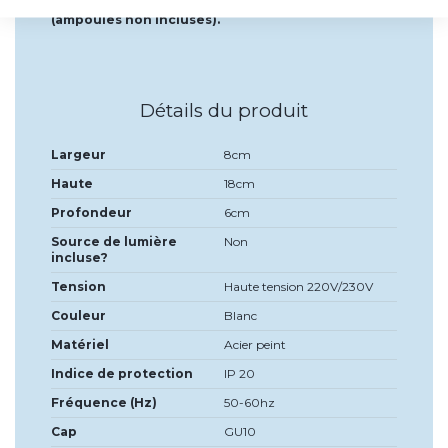
Il fonctionne avec 2 ampoules à culot GU10
(ampoules non incluses).
Détails du produit
Largeur
8cm
Haute
18cm
Profondeur
6cm
Source de lumière
Non
incluse?
Tension
Haute tension 220V/230V
Couleur
Blanc
Matériel
Acier peint
Indice de protection
IP 20
Fréquence (Hz)
50-60hz
Cap
GU10