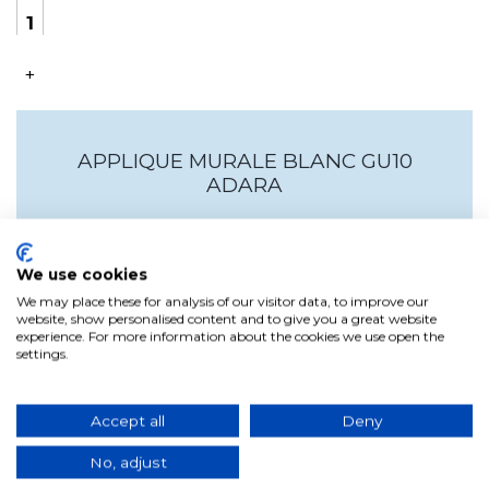
+
APPLIQUE MURALE BLANC GU10
ADARA
Cette applique est fabriquée en acier peint avec une finition
blanche et projette de la lumière vers le haut et vers le bas.
We use cookies
We may place these for analysis of our visitor data, to improve our
Cette applique est fabriquée en acier peint avec une finition
website, show personalised content and to give you a great website
blanche et projette de la lumière vers le haut et vers le bas.
experience. For more information about the cookies we use open the
settings.
L'applique parfaite comme lumière d'appoint ou pour
éclairer des points spécifiques dans les couloirs et/ou
n'importe quel coin de votre maison.
Accept all
Deny
Elle peut être fixée au mur et projette de la lumière vers le
haut et vers le bas. Il s'agit d'un produit IP20, ce qui signifie
qu'il convient uniquement à un usage intérieur.
No, adjust