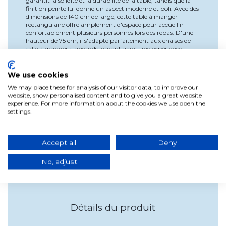
garantit la solidité et la durabilité de la table, tandis que la
finition peinte lui donne un aspect moderne et poli. Avec des
dimensions de 140 cm de large, cette table à manger
rectangulaire offre amplement d'espace pour accueillir
confortablement plusieurs personnes lors des repas. D'une
hauteur de 75 cm, il s'adapte parfaitement aux chaises de
salle à manger standards, garantissant une expérience
culinaire confortable. Sa profondeur de 90 cm offre
suffisamment d'espace pour servir les assiettes et les
ustensiles, créant ainsi un environnement fonctionnel et
We use cookies
agréable dans votre salle à manger. Une caractéristique
We may place these for analysis of our visitor data, to improve our
supplémentaire est que la table est livrée démontée, ce qui la
website, show personalised content and to give you a great website
rend facile à transporter et à assembler à l'endroit souhaité,
experience. For more information about the cookies we use open the
surtout si vous devez l'ajuster dans des espaces restreints
settings.
pendant le processus d'assemblage. Il s'agit d'une table à
manger rectangulaire en bois MDF laqué avec des pieds en
métal peint et constitue le choix parfait pour ceux qui
recherchent une combinaison de style et de durabilité dans
Accept all
Deny
leur salle à manger. Sa conception polyvalente et son
excellent savoir-faire en font un ajout remarquable à
No, adjust
n’importe quelle maison.
Détails du produit