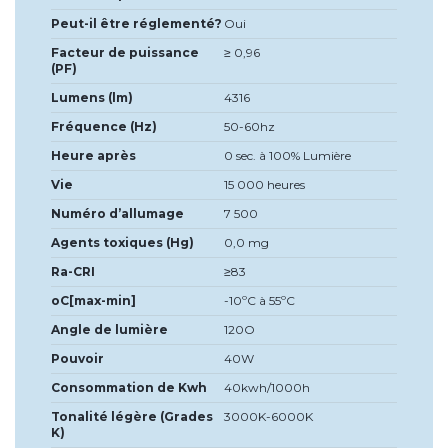
Peut-il être réglementé?
Oui
Facteur de puissance
≥ 0,96
(PF)
Lumens (lm)
4316
Fréquence (Hz)
50-60hz
Heure après
0 sec. à 100% Lumière
Vie
15 000 heures
Numéro d’allumage
7 500
Agents toxiques (Hg)
0,0 mg
Ra-CRI
≥83
oC[max-min]
-10ºC à 55ºC
Angle de lumière
120O
Pouvoir
40W
Consommation de Kwh
40kwh/1000h
Tonalité légère (Grades
3000K-6000K
K)