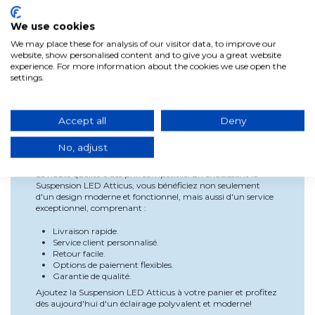
d'électricité, offrant un éclairage de qualité sans augmenter
vos factures.
We use cookies
Utilisation et installation
We may place these for analysis of our visitor data, to improve our
L'installation de la Suspension Atticus est simple et rapide. Il
website, show personalised content and to give you a great website
vous suffit de fixer la suspension au plafond et de la
experience. For more information about the cookies we use open the
connecter à la source d'alimentation. Avec la
settings.
télécommande, vous pouvez ajuster l'intensité et la couleur
de la lumière selon vos envies. Son design ajustable vous
permet de changer l'éclairage en fonction des occasions, que
ce soit pour une soirée cosy ou pour illuminer une salle de
Accept all
Deny
travail.
No, adjust
Pourquoi choisir notre produit
Chez Lúzete, nous nous engageons à vous offrir des produits
de haute qualité à des prix compétitifs. En choisissant la
Suspension LED Atticus, vous bénéficiez non seulement
d'un design moderne et fonctionnel, mais aussi d'un service
exceptionnel, comprenant :
Livraison rapide.
Service client personnalisé.
Retour facile.
Options de paiement flexibles.
Garantie de qualité.
Ajoutez la Suspension LED Atticus à votre panier et profitez
dès aujourd'hui d'un éclairage polyvalent et moderne!