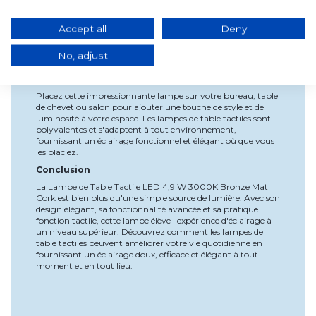
Style et Élégance : Le design moderne et sophistiqué de cette
lampe en fait un élément décoratif indispensable pour tout
Accept all
Deny
espace. Les lampes de table tactiles n'éclairent pas
seulement votre maison ou votre bureau, mais en
No, adjust
rehaussent également l'esthétique.
Utilisation et Installation
Placez cette impressionnante lampe sur votre bureau, table
de chevet ou salon pour ajouter une touche de style et de
luminosité à votre espace. Les lampes de table tactiles sont
polyvalentes et s'adaptent à tout environnement,
fournissant un éclairage fonctionnel et élégant où que vous
les placiez.
Conclusion
La Lampe de Table Tactile LED 4,9 W 3000K Bronze Mat
Cork est bien plus qu'une simple source de lumière. Avec son
design élégant, sa fonctionnalité avancée et sa pratique
fonction tactile, cette lampe élève l'expérience d'éclairage à
un niveau supérieur. Découvrez comment les lampes de
table tactiles peuvent améliorer votre vie quotidienne en
fournissant un éclairage doux, efficace et élégant à tout
moment et en tout lieu.