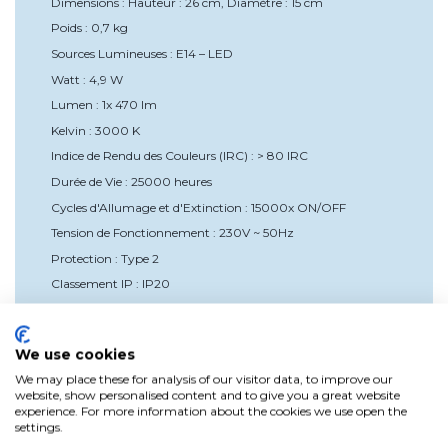
Dimensions : Hauteur : 26 cm, Diamètre : 15 cm
Poids : 0,7 kg
Sources Lumineuses : E14 – LED
Watt : 4,9 W
Lumen : 1x 470 lm
Kelvin : 3000 K
Indice de Rendu des Couleurs (IRC) : > 80 IRC
Durée de Vie : 25000 heures
Cycles d'Allumage et d'Extinction : 15000x ON/OFF
Tension de Fonctionnement : 230V ~ 50Hz
Protection : Type 2
Classement IP : IP20
Avantages
Efficacité Énergétique : La technologie LED offre un
éclairage puissant avec une consommation d'énergie
We use cookies
réduite, contribuant ainsi à l'économie d'énergie et à la
We may place these for analysis of our visitor data, to improve our
préservation de l'environnement.
website, show personalised content and to give you a great website
Confort Tactile : La fonction tactile permet un contrôle facile
experience. For more information about the cookies we use open the
et rapide de l'éclairage, ajoutant confort et praticité à votre
settings.
routine quotidienne.