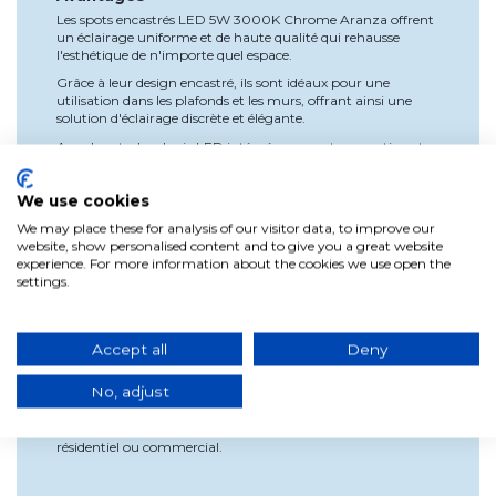
Les spots encastrés LED 5W 3000K Chrome Aranza offrent
un éclairage uniforme et de haute qualité qui rehausse
l'esthétique de n'importe quel espace.
Grâce à leur design encastré, ils sont idéaux pour une
utilisation dans les plafonds et les murs, offrant ainsi une
solution d'éclairage discrète et élégante.
Avec leur technologie LED intégrée, ces spots garantissent
une performance lumineuse durable et efficace, réduisant
ainsi les coûts énergétiques à long terme.
We use cookies
Utilisation et installation
We may place these for analysis of our visitor data, to improve our
L'installation des spots encastrés LED 5W 3000K Chrome
website, show personalised content and to give you a great website
Aranza est rapide et simple, en suivant les instructions
experience. For more information about the cookies we use open the
incluses dans l'emballage. Leur polyvalence les rend adaptés
settings.
à une large gamme d'applications dans la maison ou le
bureau.
Conclusion
Accept all
Deny
En résumé, les spots encastrés LED 5W 3000K Chrome
Aranza sont un choix exceptionnel pour ceux qui
No, adjust
recherchent un éclairage efficace et élégant. Avec leur design
moderne, leur performance fiable et leur installation facile,
ces spots sont le choix parfait pour tout projet d'éclairage
résidentiel ou commercial.