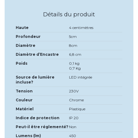
Détails du produit
Haute
4 centimètres
Profondeur
5cm
Diamètre
8cm
Diamètre d’Encastre
6,8 cm
Poids
0,1 kg
0,7 Kg
Source de lumière
LED intégrée
incluse?
Tension
230V
Couleur
Chrome
Matériel
Plastique
Indice de protection
IP 20
Peut-il être réglementé?
Non
Lumens (lm)
450