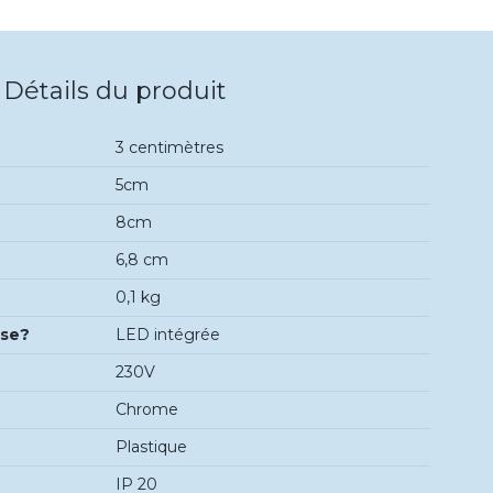
Détails du produit
3 centimètres
5cm
8cm
6,8 cm
0,1 kg
use?
LED intégrée
230V
Chrome
Plastique
IP 20