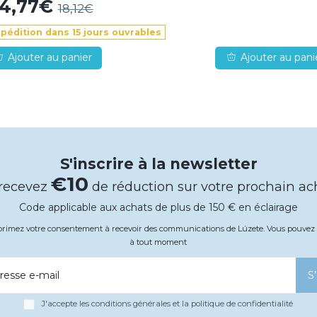
14,77€
18,12€
xpédition dans 15 jours ouvrables
Ajouter au panier
Ajouter au pani
S'inscrire à la newsletter
€10
 recevez
de réduction sur votre prochain ac
Code applicable aux achats de plus de 150 € en éclairage
xprimez votre consentement à recevoir des communications de Lúzete. Vous pouv
à tout moment
resse e-mail
S
J'accepte les conditions générales et la politique de confidentialité