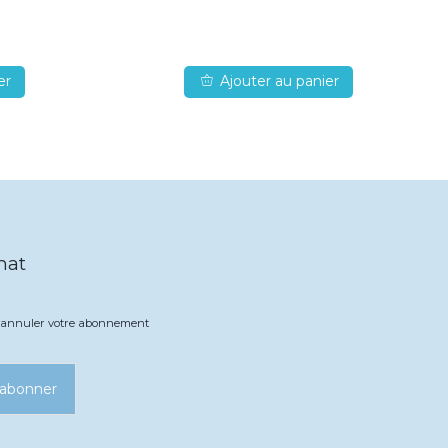
er
Ajouter au panier
hat
ez annuler votre abonnement
’abonner