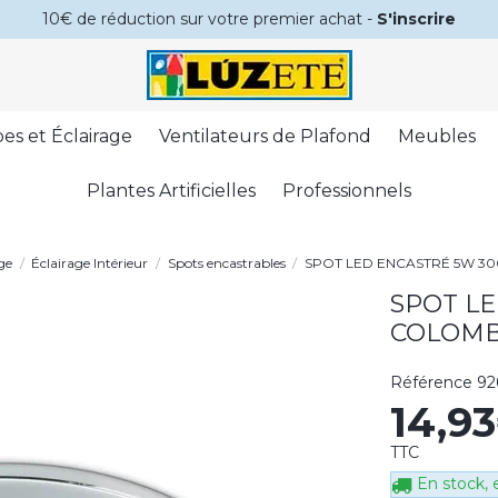
10€ de réduction sur votre premier achat -
S'inscrire
es et Éclairage
Ventilateurs de Plafond
Meubles
Plantes Artificielles
Professionnels
ge
Éclairage Intérieur
Spots encastrables
SPOT LED ENCASTRÉ 5W 
SPOT L
COLOM
Référence
92
14,9
TTC
En stock, e