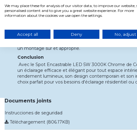
Longue durée de vie garantissant des années d'utilisati
We may place these for analysis of our visitor data, to improve our website
fréquent.
personalised content and to give you a great website experience. For more
information about the cookies we use open the settings.
Utilisation et installation
Convient à une variété d'applications, y compris les salons
et plus encore.
Accept all
Deny
No, adjust
Il est recommandé de faire installer par un électricien p
un montage sûr et approprié.
Conclusion
Avec le Spot Encastrable LED 5W 3000K Chrome de Co
un éclairage efficace et élégant pour tout espace intéri
rendement lumineux, son design contemporain et son inst
choix parfait pour vos besoins d'éclairage résidentiel ou
Documents joints
Instrucciones de seguridad
Téléchargement (806.17KB)