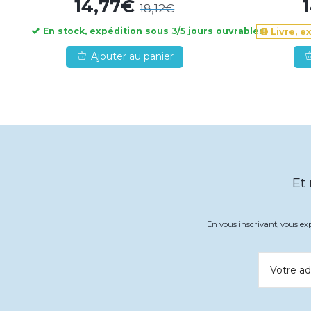
14,77€
18,12€
En stock, expédition sous 3/5 jours ouvrables
Livre, e
Ajouter au panier
Et
En vous inscrivant, vous e
Votre ad