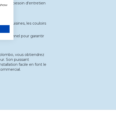
on sans besoin d'entretien
, show
, les cuisines, les couloirs
rofessionnel pour garantir
lombo, vous obtiendrez
eur. Son puissant
allation facile en font le
 commercial.