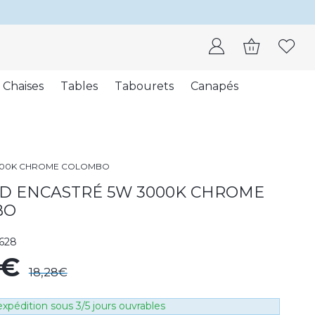
Chaises
Tables
Tabourets
Canapés
3000K CHROME COLOMBO
ED ENCASTRÉ 5W 3000K CHROME
BO
628
3€
18,28€
xpédition sous 3/5 jours ouvrables