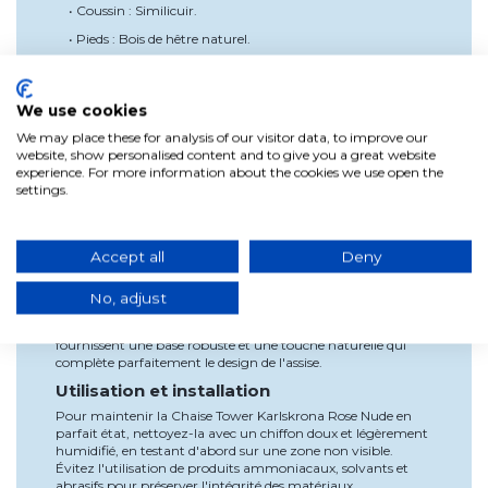
• Coussin : Similicuir.
• Pieds : Bois de hêtre naturel.
• Couleur de l'assise : Rose nude.
• Dimensions :
We use cookies
◦ Hauteur d'assise : 45 cm
We may place these for analysis of our visitor data, to improve our
◦ Largeur : 47 cm
website, show personalised content and to give you a great website
experience. For more information about the cookies we use open the
◦ Profondeur : 49 cm
settings.
◦ Hauteur totale : 82 cm.
Avantages
Accept all
Deny
La Chaise Tower Karlskrona Rose Nude se distingue par son
design moderne et élégant, idéal pour tout espace
contemporain. Son assise en polypropylène est durable et
No, adjust
facile à nettoyer, tandis que le coussin tapissé en similicuir
offre un confort supplémentaire. Les pieds en bois de hêtre
fournissent une base robuste et une touche naturelle qui
complète parfaitement le design de l'assise.
Utilisation et installation
Pour maintenir la Chaise Tower Karlskrona Rose Nude en
parfait état, nettoyez-la avec un chiffon doux et légèrement
humidifié, en testant d'abord sur une zone non visible.
Évitez l'utilisation de produits ammoniacaux, solvants et
abrasifs pour préserver l'intégrité des matériaux.