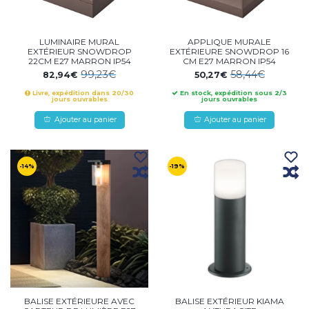
LUMINAIRE MURAL
APPLIQUE MURALE
EXTÉRIEUR SNOWDROP
EXTÉRIEURE SNOWDROP 16
22CM E27 MARRON IP54
CM E27 MARRON IP54
99,23€
58,44€
82,94€
50,27€
Livre, expédition dans 20/30
En stock, expédition sous 2/3
jours ouvrables
jours ouvrables
Ajouter au panier
Ajouter au panier
-14%
-19%
BALISE EXTÉRIEURE AVEC
BALISE EXTÉRIEUR KIAMA