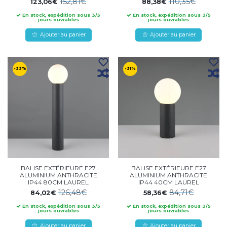
152,81€
110,35€
123,06€
88,38€
En stock, expédition sous 3/5
En stock, expédition sous 3/5
jours ouvrables
jours ouvrables
Ajouter au panier
Ajouter au panier
-33%
-31%
BALISE EXTÉRIEURE E27
BALISE EXTÉRIEURE E27
ALUMINIUM ANTHRACITE
ALUMINIUM ANTHRACITE
IP44 80CM LAUREL
IP44 40CM LAUREL
126,48€
84,71€
84,02€
58,36€
En stock, expédition sous 3/5
En stock, expédition sous 3/5
jours ouvrables
jours ouvrables
Ajouter au panier
Ajouter au panier