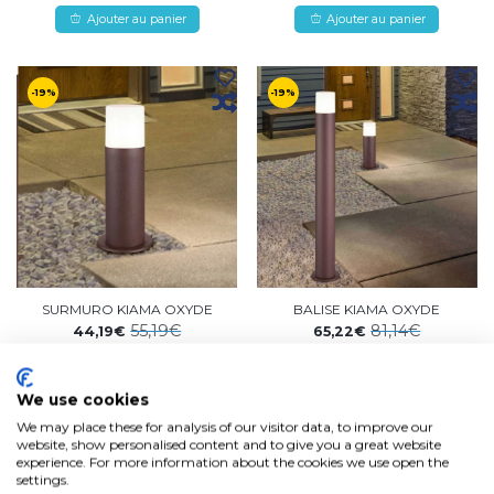
Ajouter au panier
Ajouter au panier
-19%
-19%
SURMURO KIAMA OXYDE
BALISE KIAMA OXYDE
55,19€
81,14€
44,19€
65,22€
En stock, expédition sous 3/5
En stock, expédition sous 3/5
jours ouvrables
jours ouvrables
We use cookies
Ajouter au panier
Ajouter au panier
We may place these for analysis of our visitor data, to improve our
website, show personalised content and to give you a great website
experience. For more information about the cookies we use open the
settings.
-17%
-19%