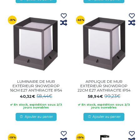
-31%
-40%
LUMINAIRE DE MUR
APPLIQUE DE MUR
EXTÉRIEUR SNOWDROP
EXTÉRIEUR SNOWDROP
16CM E27 ANTHRACITE IP54
22CM E27 ANTHRACITE IP54
58,44€
99,23€
40,32€
58,94€
En stock, expédition sous 2/3
En stock, expédition sous 2/3
jours ouvrables
jours ouvrables
Ajouter au panier
Ajouter au panier
-19%
-19%