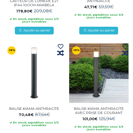
CAPTEUR DE LUMIÈRE E27
ANTHRACITE
IP44 100CM ARABELA
59,59€
47,71€
209,08€
178,80€
En stock, expédition sous 3/5
jours ouvrables
En stock, expédition sous 3/5
jours ouvrables
Ajouter au panier
Ajouter au panier
-19%
-19%
BALISE KIAMA ANTHRACITE
BALISE KIAMA ANTHRACITE
AVEC PRISE DE COURANT
87,64€
70,48€
125,94€
101,00€
En stock, expédition sous 3/5
jours ouvrables
En stock, expédition sous 3/5
jours ouvrables