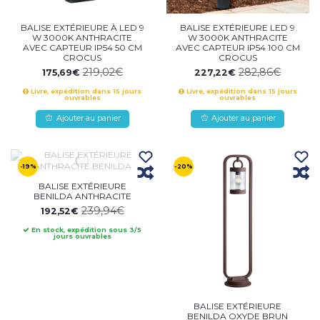
BALISE EXTÉRIEURE À LED 9
BALISE EXTÉRIEURE LED 9
W 3000K ANTHRACITE
W 3000K ANTHRACITE
AVEC CAPTEUR IP54 50 CM
AVEC CAPTEUR IP54 100 CM
CROCUS
CROCUS
219,02€
282,86€
175,69€
227,22€
Livre, expédition dans 15 jours
Livre, expédition dans 15 jours
ouvrables
ouvrables
Ajouter au panier
Ajouter au panier
-19%
-20%
BALISE EXTÉRIEURE
BENILDA ANTHRACITE
239,94€
192,52€
En stock, expédition sous 3/5
jours ouvrables
BALISE EXTÉRIEURE
BENILDA OXYDE BRUN