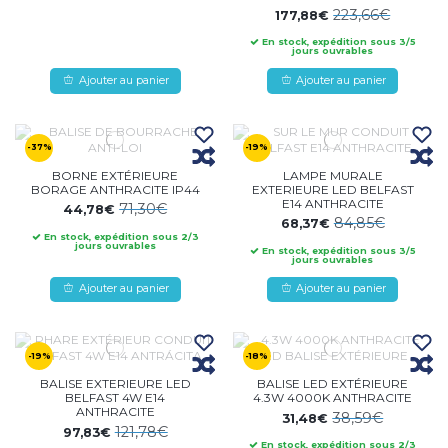
223,66€
177,88€
En stock, expédition sous 3/5
jours ouvrables
Ajouter au panier
Ajouter au panier
-37%
-19%
BORNE EXTÉRIEURE
LAMPE MURALE
BORAGE ANTHRACITE IP44
EXTERIEURE LED BELFAST
E14 ANTHRACITE
71,30€
44,78€
84,85€
68,37€
En stock, expédition sous 2/3
jours ouvrables
En stock, expédition sous 3/5
jours ouvrables
Ajouter au panier
Ajouter au panier
-19%
-18%
BALISE EXTERIEURE LED
BALISE LED EXTÉRIEURE
BELFAST 4W E14
4.3W 4000K ANTHRACITE
ANTHRACITE
38,59€
31,48€
121,78€
97,83€
En stock, expédition sous 2/3