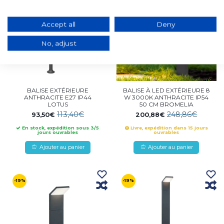
Accept all
Deny
No, adjust
BALISE EXTÉRIEURE
BALISE À LED EXTÉRIEURE 8
ANTHRACITE E27 IP44
W 3000K ANTHRACITE IP54
LOTUS
50 CM BROMELIA
113,40€
248,86€
93,50€
200,88€
En stock, expédition sous 3/5
Livre, expédition dans 15 jours
jours ouvrables
ouvrables
Ajouter au panier
Ajouter au panier
-19%
-19%