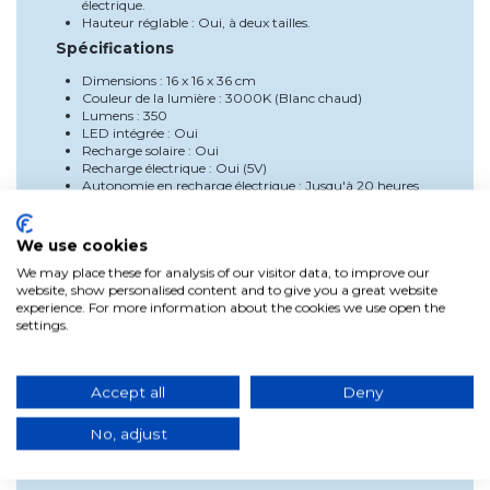
électrique.
Hauteur réglable : Oui, à deux tailles.
Spécifications
Dimensions : 16 x 16 x 36 cm
Couleur de la lumière : 3000K (Blanc chaud)
Lumens : 350
LED intégrée : Oui
Recharge solaire : Oui
Recharge électrique : Oui (5V)
Autonomie en recharge électrique : Jusqu'à 20 heures
Télécommande : Incluse
Chargeur : Inclut un câble de charge USB-MicroUSB
Capteur crépusculaire : Non
We use cookies
Indice de protection (IP) : IP54, adapté à une utilisation
We may place these for analysis of our visitor data, to improve our
intérieure et extérieure
website, show personalised content and to give you a great website
Avantages
experience. For more information about the cookies we use open the
Choisir la Lampe de Table Solaire IP54 Okinawa vous offre
settings.
de nombreux avantages. Sa capacité de recharge duale
garantit que vous aurez toujours une source de lumière,
qu'elle soit à travers l'énergie solaire ou électrique. L'ampoule
Accept all
Deny
Cherry Mini avec base magnétique facilite l'utilisation sans
besoin d'installation. De plus, la télécommande offre
commodité et flexibilité pour ajuster l'éclairage selon vos
No, adjust
besoins.
Utilisation et installation