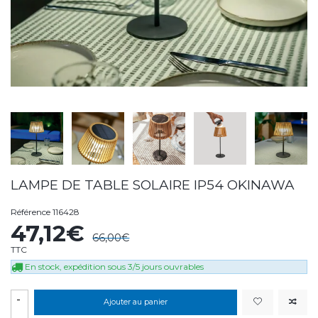
LAMPE DE TABLE SOLAIRE IP54 OKINAWA
Référence
116428
47,12€
66,00€
TTC
En stock, expédition sous 3/5 jours ouvrables
-
Ajouter au panier