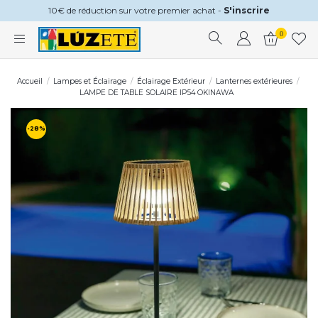
10€ de réduction sur votre premier achat -
S'inscrire
0
Accueil
Lampes et Éclairage
Éclairage Extérieur
Lanternes extérieures
LAMPE DE TABLE SOLAIRE IP54 OKINAWA
-28%