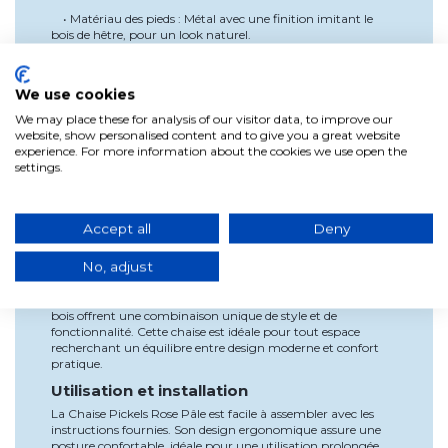
• Matériau des pieds : Métal avec une finition imitant le
bois de hêtre, pour un look naturel.
• Couleur de l'assise : Rose pâle, pour une touche élégante
et moderne.
We use cookies
• Dimensions :
We may place these for analysis of our visitor data, to improve our
◦ Largeur : 62 cm
website, show personalised content and to give you a great website
experience. For more information about the cookies we use open the
◦ Hauteur totale : 80,75 cm
settings.
◦ Profondeur : 56 cm
◦ Hauteur de l'assise : 44 cm
Accept all
Deny
Avantages
La Chaise Pickels Rose Pâle se distingue par son design
No, adjust
attrayant et contemporain, sa structure robuste et ses
matériaux de haute qualité. L'assise en polypropylène mat
est facile à entretenir, tandis que les pieds en métal avec effet
bois offrent une combinaison unique de style et de
fonctionnalité. Cette chaise est idéale pour tout espace
recherchant un équilibre entre design moderne et confort
pratique.
Utilisation et installation
La Chaise Pickels Rose Pâle est facile à assembler avec les
instructions fournies. Son design ergonomique assure une
posture confortable, idéale pour une utilisation prolongée