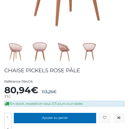
CHAISE PICKELS ROSE PÂLE
Référence
116406
80,94€
113,26€
TTC
En stock, expédition sous 3/5 jours ouvrables
-
Ajouter au panier