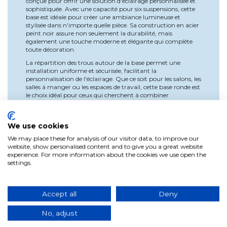
conçue pour offrir une solution d'éclairage personnalisée et
sophistiquée. Avec une capacité pour six suspensions, cette
base est idéale pour créer une ambiance lumineuse et
stylisée dans n'importe quelle pièce. Sa construction en acier
peint noir assure non seulement la durabilité, mais
également une touche moderne et élégante qui complète
toute décoration.
La répartition des trous autour de la base permet une
installation uniforme et sécurisée, facilitant la
personnalisation de l'éclairage. Que ce soit pour les salons, les
salles à manger ou les espaces de travail, cette base ronde est
le choix idéal pour ceux qui cherchent à combiner
fonctionnalité et design contemporain.
Caractéristiques Principales
We use cookies
Design Fonctionnel : Capacité pour 6 suspensions,
We may place these for analysis of our visitor data, to improve our
permettant un éclairage personnalisé.
website, show personalised content and to give you a great website
Matériau Résistant : Fabriquée en acier peint de
experience. For more information about the cookies we use open the
couleur noire pour une durabilité accrue.
settings.
Installation Simple : Inclut des éléments de fixation et
des trous répartis uniformément.
Dimensions Générales : Diamètre de 65 cm, idéal pour
les grands espaces.
Accept all
Deny
Polyvalence d'Utilisation : Parfait pour les salons, les
salles à manger et les espaces de travail.
No, adjust
Spécifications