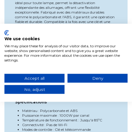
idéal pour toute lampe, permet la désactivation
indépendante des allumages, offrant une flexibilité
exceptionnelle. Fabriqué avec des matériaux durables
comme le polycarbonate et l'ABS, il garantit une opération
fiable et durable. Compatible à la fois avec une clé et une
télécommande, ce commutateur offre une gestion pratique
et accessible de l'éclairage dans tout espace.
Caractéristiques principales
We use cookies
We may place these for analysis of our visitor data, to improve our
Fabriqué en polycarbonate et ABS pour une durabilité
website, show personalised content and to give you a great website
et une résistance accrues.
experience. For more information about the cookies we use open the
Intensité de courant de 1000W par canal, adapté à
settings.
diverses applications d'éclairage.
Température de fonctionnement jusqu'à 85ºC,
assurant une opération stable et sûre.
Pas de connectivité Wi-Fi, idéal pour les
Accept all
Deny
environnements ne nécessitant pas de connexion
Internet.
No, adjust
Compatible avec clé et télécommande, offrant
plusieurs options de contrôle.
Spécifications
Matériau : Polycarbonate et ABS
Puissance maximale : 1000W par canal
Température de fonctionnement : Jusqu'à 85ºC
Connectivité : Pas de Wi-Fi
Modes de contrôle : Clé et télécommande