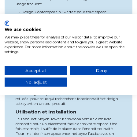
usage fréquent.
• Design Contemporain : Parfait pour tout espace
moderne.
Spécifications
We use cookies
• Matériau de l'Assise : Polypropylène en couleur vert kale.
We may place these for analysis of our visitor data, to improve our
• Coussin : Fixe, recouvert en similicuir.
website, show personalised content and to give you a great website
experience. For more information about the cookies we use open the
• Pieds : Bois de hêtre naturel verni.
settings.
• Capacité de Support : 150 kg.
Avantages
Le Tabouret Moyen Tower Karlskrona Vert Kale se distingue
Accept all
Deny
par sa durabilité et son style. L'utilisation de polypropylène
dans une couleur vibrante et un coussin en similicuir assure
No, adjust
confort et entretien facile. Les pieds en bois de hêtre naturel
offrent non seulement un support solide, mais aussi une
finition élégante qui complète toute décoration. Ce tabouret
est idéal pour ceux qui recherchent fonctionnalité et design
attrayant en un seul produit.
Utilisation et Installation
Le Tabouret Moyen Tower Karlskrona Vert Kale est livré
démonté pour un placement facile dans votre espace. Une
fois assemblé, il suffit de le placer dans l'endroit souhaité.
Pour maintenir son apparence, nettoyez l'assise avec un