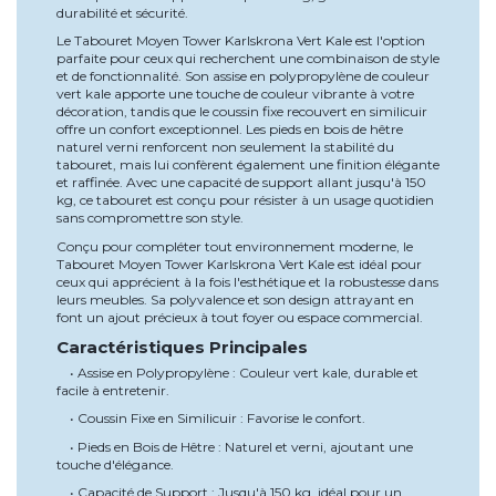
durabilité et sécurité.
Le Tabouret Moyen Tower Karlskrona Vert Kale est l'option
parfaite pour ceux qui recherchent une combinaison de style
et de fonctionnalité. Son assise en polypropylène de couleur
vert kale apporte une touche de couleur vibrante à votre
décoration, tandis que le coussin fixe recouvert en similicuir
offre un confort exceptionnel. Les pieds en bois de hêtre
naturel verni renforcent non seulement la stabilité du
tabouret, mais lui confèrent également une finition élégante
et raffinée. Avec une capacité de support allant jusqu'à 150
kg, ce tabouret est conçu pour résister à un usage quotidien
sans compromettre son style.
Conçu pour compléter tout environnement moderne, le
Tabouret Moyen Tower Karlskrona Vert Kale est idéal pour
ceux qui apprécient à la fois l'esthétique et la robustesse dans
leurs meubles. Sa polyvalence et son design attrayant en
font un ajout précieux à tout foyer ou espace commercial.
Caractéristiques Principales
• Assise en Polypropylène : Couleur vert kale, durable et
facile à entretenir.
• Coussin Fixe en Similicuir : Favorise le confort.
• Pieds en Bois de Hêtre : Naturel et verni, ajoutant une
touche d'élégance.
• Capacité de Support : Jusqu'à 150 kg, idéal pour un