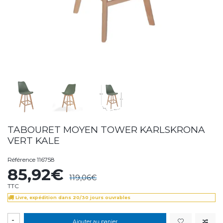
TABOURET MOYEN TOWER KARLSKRONA
VERT KALE
Référence
116758
85,92€
119,06€
TTC
Livre, expédition dans 20/30 jours ouvrables
-
Ajouter au panier