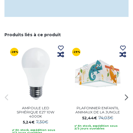
Produits liés à ce produit
-28%
-29%
AMPOULE LED
PLAFONNIER ENFANTIL
SPHÉRIQUE E27 10W
ANIMAUX DE LA JUNGLE
4000K
74,03€
52,44€
7,30€
5,24€
En stock, expédition sous
2/3 jours ouvrables
En stock, expédition sous
2/3 jours ouvrables