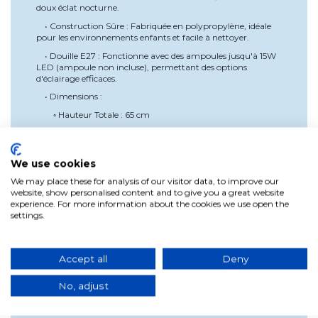
doux éclat nocturne.
• Construction Sûre : Fabriquée en polypropylène, idéale
pour les environnements enfants et facile à nettoyer.
• Douille E27 : Fonctionne avec des ampoules jusqu'à 15W
LED (ampoule non incluse), permettant des options
d'éclairage efficaces.
• Dimensions :
◦ Hauteur Totale : 65 cm
◦ Abat-jour : 24 x 24 cm
◦ Hauteur de l'Abat-jour : 21,5 cm
We use cookies
Spécifications
We may place these for analysis of our visitor data, to improve our
• Matériau : Polypropylène, léger et durable.
website, show personalised content and to give you a great website
• Couleur : Multicolore, conçu pour ravir les enfants.
experience. For more information about the cookies we use open the
settings.
• Dimensions Générales :
◦ Hauteur Totale : 65 cm
◦ Abat-jour : 24 x 24 cm
Accept all
Deny
◦ Hauteur de l'Abat-jour : 21,5 cm
No, adjust
• Douille : E27, compatible avec des ampoules jusqu'à 15W
(ampoule non incluse).