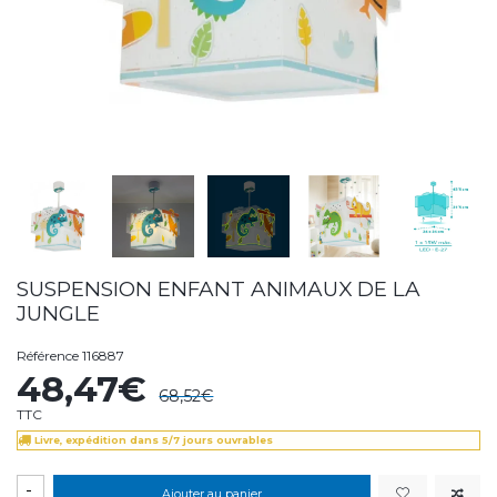
SUSPENSION ENFANT ANIMAUX DE LA
JUNGLE
Référence
116887
48,47€
68,52€
TTC
Livre, expédition dans 5/7 jours ouvrables
-
Ajouter au panier