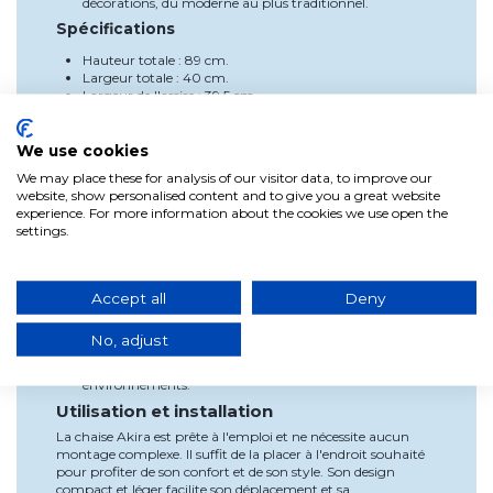
décorations, du moderne au plus traditionnel.
Spécifications
Hauteur totale : 89 cm.
Largeur totale : 40 cm.
Largeur de l'assise : 39,5 cm.
Hauteur jusqu'à l’assise : 46,5 cm.
Profondeur de l'assise : 40 cm.
Capacité de charge : jusqu'à 120 kg.
We use cookies
Matériaux : Bois de bouleau, rotin naturel.
We may place these for analysis of our visitor data, to improve our
Avantages
website, show personalised content and to give you a great website
experience. For more information about the cookies we use open the
Confort durable : L'assise en rotin procure une
settings.
sensation agréable et fraîche pendant l'utilisation.
Style naturel : Son design en bois cintré et rotin
s'intègre facilement à différents styles de décoration.
Durabilité : Fabriquée avec des matériaux naturels
Accept all
Deny
comme le rotin et le bois de bouleau, offrant une
option écologique et durable.
No, adjust
Solidité : Supporte jusqu'à 120 kg, ce qui la rend idéale
pour un usage quotidien dans différents
environnements.
Utilisation et installation
La chaise Akira est prête à l'emploi et ne nécessite aucun
montage complexe. Il suffit de la placer à l'endroit souhaité
pour profiter de son confort et de son style. Son design
compact et léger facilite son déplacement et sa