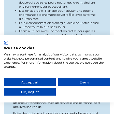
douce qui apaise les peurs nocturnes, créant ainsi un
environnement sûr et accueillant.
Design adorable : Parfaite pour ajouter une touche
charmante à la chambre de votre fille, avec sa forme
d'ourson rose.
Faible consommation d'énergie, idéale pour être laissée
allumée toute la nuit sans souci.
Facile à utiliser avec une fonction tactile pour que les
enfants puissent l'allumer ou l'éteindre facilement.
Utilisation et installation
We use cookies
Branchez la lampe à une source d'énergie via son
câble USB.
We may place these for analysis of our visitor data, to improve our
Allumez ou éteignez la lampe en touchant la base, en
website, show personalised content and to give you a great website
utilisant la fonction tactile.
experience. For more information about the cookies we use open the
Changez la couleur RGB selon l'humeur ou les besoins
settings.
de votre petite.
Profitez de sa lumière douce et chaleureuse pendant la
nuit, créant une ambiance tranquille.
Accept all
Deny
Pourquoi choisir notre lampe?
Chez Lúzete, nous nous spécialisons dans l'offre de produits
No, adjust
de qualité qui sont non seulement pratiques, mais aussi
adorables et sûrs pour les enfants. Nous vous garantissons
un produit fonctionnel, avec un service client personnalisé et
une livraison rapide.
Faites des nuits de votre petite un moment plus relaxant et