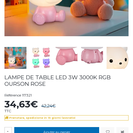
LAMPE DE TABLE LED 3W 3000K RGB
OURSON ROSE
Référence
117321
34,63€
42,24€
TTC
Prenotare, spedizione in 15 giorni lavorativi
-
Ajouter au panier