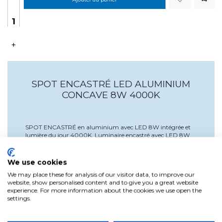
+
SPOT ENCASTRÉ LED ALUMINIUM
CONCAVE 8W 4000K
SPOT ENCASTRÉ en aluminium avec LED 8W intégrée et
lumière du jour 4000K. Luminaire encastré avec LED 8W
intégrée qui fournit une lumière naturelle de 4000K. Ce
luminaire encastré est fabriqué en aluminium concave
(coulé vers l'intérieur pour une lumière indirecte). Ouverture
We use cookies
du faisceau de 170º. Convient pour de longues heures de
We may place these for analysis of our visitor data, to improve our
fonctionnement. Idéal pour le salon, la salle à manger, le hall
website, show personalised content and to give you a great website
d'entrée ou le bureau. Driver inclus.
experience. For more information about the cookies we use open the
settings.