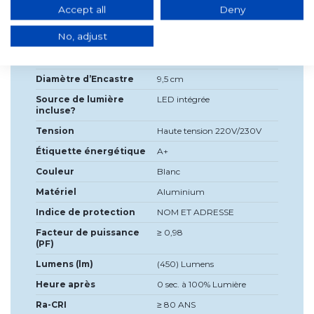
Détails du produit
Accept all
Deny
No, adjust
Profondeur
3,5 cm
Diamètre
10,5 cm
Diamètre d’Encastre
9,5 cm
Source de lumière
LED intégrée
incluse?
Tension
Haute tension 220V/230V
Étiquette énergétique
A+
Couleur
Blanc
Matériel
Aluminium
Indice de protection
NOM ET ADRESSE
Facteur de puissance
≥ 0,98
(PF)
Lumens (lm)
(450) Lumens
Heure après
0 sec. à 100% Lumière
Ra-CRI
≥ 80 ANS