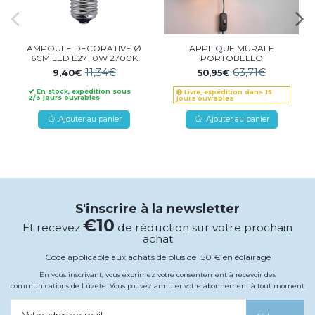
AMPOULE DECORATIVE Ø
APPLIQUE MURALE
6CM LED E27 10W 2700K
PORTOBELLO
11,34€
63,71€
9,40€
50,95€
En stock, expédition sous
Livre, expédition dans 15
2/3 jours ouvrables
jours ouvrables
Ajouter au panier
Ajouter au panier
S'inscrire à la newsletter
€10
Et recevez
de réduction sur votre prochain
achat
Code applicable aux achats de plus de 150 € en éclairage
En vous inscrivant, vous exprimez votre consentement à recevoir des
communications de Lúzete. Vous pouvez annuler votre abonnement à tout moment
Votre adresse e-mail