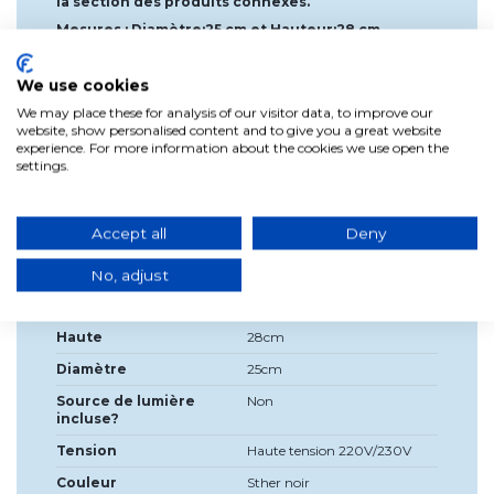
la section des produits connexes.
Mesures : Diamètre:25 cm et Hauteur:28 cm
Diamètre du pied de la lampe : 14 cm.
We use cookies
Poids : 0,83 Kg
We may place these for analysis of our visitor data, to improve our
*Incluant un interrupteur à câble.
website, show personalised content and to give you a great website
Dimensions de l'emballage : Largeur : 26 cm,
experience. For more information about the cookies we use open the
Hauteur : 29,5 cm, Profondeur : 25,5 cm (1 paquet).
settings.
Poids : 1,100 Kg
Accept all
Deny
No, adjust
Détails du produit
Haute
28cm
Diamètre
25cm
Source de lumière
Non
incluse?
Tension
Haute tension 220V/230V
Couleur
Sther noir