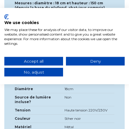
Mesures : diamètre : 18 cm et hauteur : 150 cm
(depuis la base du plafond, abat-jour compris).
Poids : 0,64 Kg
*Hauteur réglable.
We use cookies
We may place these for analysis of our visitor data, to improve our
Dimensions de l'emballage : Largeur : 19 cm,
website, show personalised content and to give you a great website
Hauteur : 19,5 cm, Profondeur : 19 cm (1 paquet).
experience. For more information about the cookies we use open the
Poids : 0,790 Kg
settings.
Accept all
Deny
Détails du produit
No, adjust
Haute
150cm
Diamètre
18cm
Source de lumière
Non
incluse?
Tension
Haute tension 220V/230V
Couleur
Sther noir
Matériel
Métal