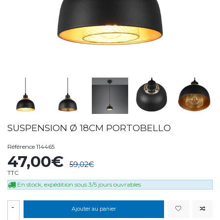
SUSPENSION Ø 18CM PORTOBELLO
Référence
114465
47,00€
59,02€
TTC
En stock, expédition sous 3/5 jours ouvrables
-
Ajouter au panier