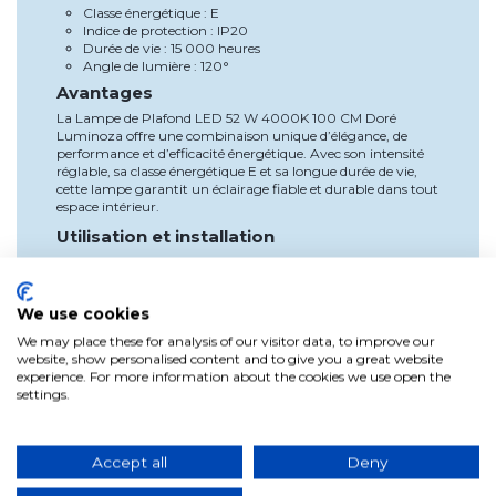
Classe énergétique : E
Indice de protection : IP20
Durée de vie : 15 000 heures
Angle de lumière : 120°
Avantages
La Lampe de Plafond LED 52 W 4000K 100 CM Doré
Luminoza offre une combinaison unique d’élégance, de
performance et d’efficacité énergétique. Avec son intensité
réglable, sa classe énergétique E et sa longue durée de vie,
cette lampe garantit un éclairage fiable et durable dans tout
espace intérieur.
Utilisation et installation
Conçue pour être installée au plafond, cette lampe fournit
une lumière centrale qui illumine efficacement l’ensemble de
la pièce. Son installation est simple et sûre, garantissant une
We use cookies
expérience lumineuse optimale.
We may place these for analysis of our visitor data, to improve our
Pourquoi choisir ce produit
website, show personalised content and to give you a great website
Découvrez l’élégance contemporaine avec notre collection
experience. For more information about the cookies we use open the
de lampes de plafond modernes et LED, comme la Lampe
settings.
de Plafond LED 52 W 4000K 100 CM Doré Luminoza. Avec
un design exclusif, des performances exceptionnelles et la
possibilité de réguler l’intensité, cette lampe est le choix idéal
pour illuminer et embellir tout intérieur.
Accept all
Deny
Rendez votre espace lumineux et élégant avec la Lampe de