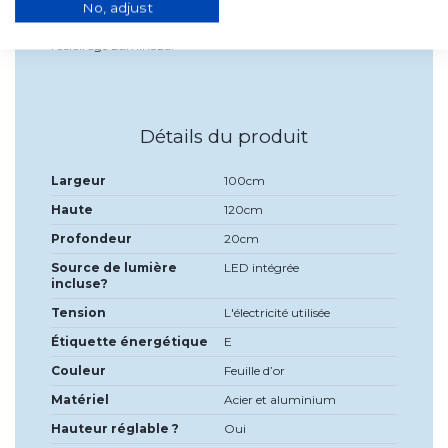
No, adjust
Plafond LED 52 W 4000K 100 CM Doré Luminoza ! Cliquez
pour acheter maintenant et découvrez la beauté de
l’éclairage Luminoza!
Détails du produit
Largeur
100cm
Haute
120cm
Profondeur
20cm
Source de lumière
LED intégrée
incluse?
Tension
L'électricité utilisée
Étiquette énergétique
E
Couleur
Feuille d’or
Matériel
Acier et aluminium
Hauteur réglable ?
Oui