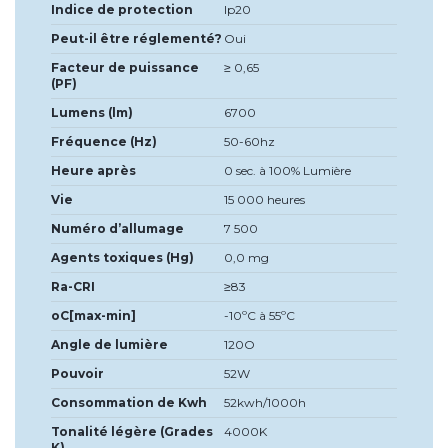
Indice de protection
Ip20
Peut-il être réglementé?
Oui
Facteur de puissance
≥ 0,65
(PF)
Lumens (lm)
6700
Fréquence (Hz)
50-60hz
Heure après
0 sec. à 100% Lumière
Vie
15 000 heures
Numéro d’allumage
7 500
Agents toxiques (Hg)
0,0 mg
Ra-CRI
≥83
oC[max-min]
-10ºC à 55ºC
Angle de lumière
120O
Pouvoir
52W
Consommation de Kwh
52kwh/1000h
Tonalité légère (Grades
4000K
K)