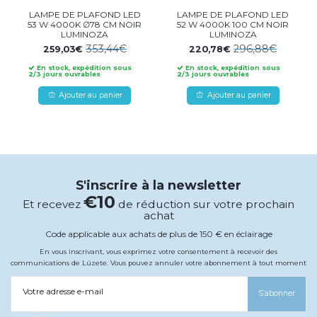
LAMPE DE PLAFOND LED
LAMPE DE PLAFOND LED
53 W 4000K ∅78 CM NOIR
52 W 4000K 100 CM NOIR
LUMINOZA
LUMINOZA
353,44€
296,88€
259,03€
220,78€
En stock, expédition sous
En stock, expédition sous
2/3 jours ouvrables
2/3 jours ouvrables
Ajouter au panier
Ajouter au panier
S'inscrire à la newsletter
€10
Et recevez
de réduction sur votre prochain
achat
Code applicable aux achats de plus de 150 € en éclairage
En vous inscrivant, vous exprimez votre consentement à recevoir des
communications de Lúzete. Vous pouvez annuler votre abonnement à tout moment
Votre adresse e-mail
S’abonner